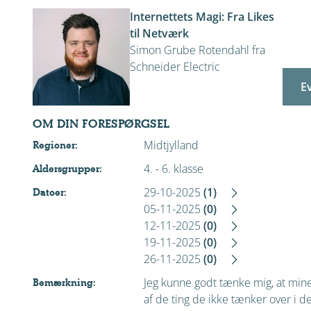
Internettets Magi: Fra Likes
til Netværk
Simon Grube Rotendahl fra
Schneider Electric
E
OM DIN FORESPØRGSEL
Midtjylland
Regioner:
4. - 6. klasse
Aldersgrupper:
29-10-2025
(1)
Datoer:
05-11-2025
(0)
12-11-2025
(0)
19-11-2025
(0)
26-11-2025
(0)
Jeg kunne godt tænke mig, at mine 
Bemærkning:
af de ting de ikke tænker over i det