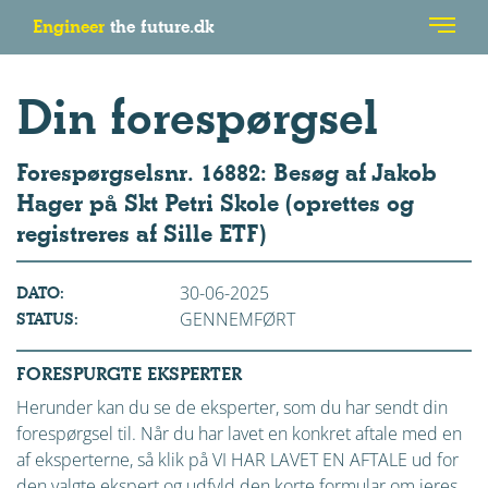
Engineer
the future.dk
Din forespørgsel
Forespørgselsnr. 16882: Besøg af Jakob
Hager på Skt Petri Skole (oprettes og
registreres af Sille ETF)
30-06-2025
DATO:
GENNEMFØRT
STATUS:
FORESPURGTE EKSPERTER
Herunder kan du se de eksperter, som du har sendt din
forespørgsel til. Når du har lavet en konkret aftale med en
af eksperterne, så klik på VI HAR LAVET EN AFTALE ud for
den valgte ekspert og udfyld den korte formular om jeres