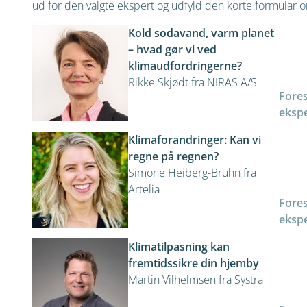
ud for den valgte ekspert og udfyld den korte formular om
Kold sodavand, varm planet
– hvad gør vi ved
klimaudfordringerne?
Rikke Skjødt fra NIRAS A/S
Fore
ekspe
Klimaforandringer: Kan vi
regne på regnen?
Simone Heiberg-Bruhn fra
Artelia
Fore
ekspe
Klimatilpasning kan
fremtidssikre din hjemby
Martin Vilhelmsen fra Systra