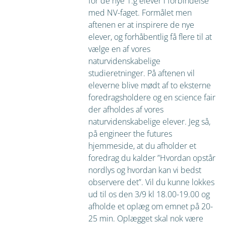
for de nye 1.g elever i forbindelse
med NV-faget. Formålet men
aftenen er at inspirere de nye
elever, og forhåbentlig få flere til at
vælge en af vores
naturvidenskabelige
studieretninger. På aftenen vil
eleverne blive mødt af to eksterne
foredragsholdere og en science fair
der afholdes af vores
naturvidenskabelige elever. Jeg så,
på engineer the futures
hjemmeside, at du afholder et
foredrag du kalder ”Hvordan opstår
nordlys og hvordan kan vi bedst
observere det”. Vil du kunne lokkes
ud til os den 3/9 kl 18.00-19.00 og
afholde et oplæg om emnet på 20-
25 min. Oplægget skal nok være