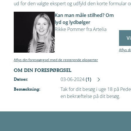
ud for den valgte ekspert og udfyld den korte formular om
Kan man måle stilhed? Om
lyd og lydbølger
Rikke Pommer fra Artelia
Vi
Aflys d
Aflys din forespørgsel med de resterende eksperter
OM DIN FORESPØRGSEL
03-06-2024
(1)
Datoer:
Tak for dit besøg i uge 18 på Pede
Bemærkning:
en bekræftelse på dit besøg.