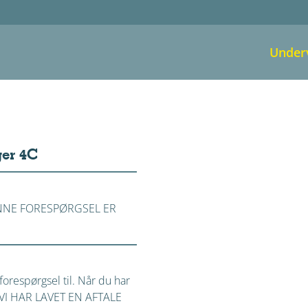
Under
ger 4C
NNE FORESPØRGSEL ER
orespørgsel til. Når du har
på VI HAR LAVET EN AFTALE