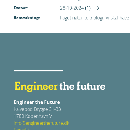
28-10-2024
(1)
Datoer:
Faget natur-teknologi. Vi skal ha
Bemærkning:
Engineer the Future
Kalvebod Brygge 31-33
1780 København V
info@engineerthefuture.dk