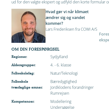
ud for den valgte ekspert og udfyld den korte formular om
Hvad gør vi når klimaet
ændrer sig og vandet
kommer?
Lars Frederiksen fra COWI A/S
Fore
ekspe
OM DIN FORESPØRGSEL
Sydjylland
Regioner:
4. - 6. klasse
Aldersgrupper:
Natur/Teknologi
Folkeskolefag:
Bæredygtighed
Folkeskole
Jordklodens forandringer
tværfaglige emner:
Rumrejsen
Modellering
Kompetencer:
Undersøgelse