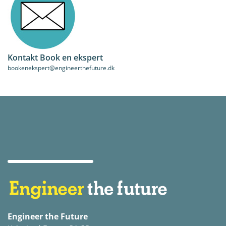
Kontakt Book en ekspert
bookenekspert@engineerthefuture.dk
Engineer the Future