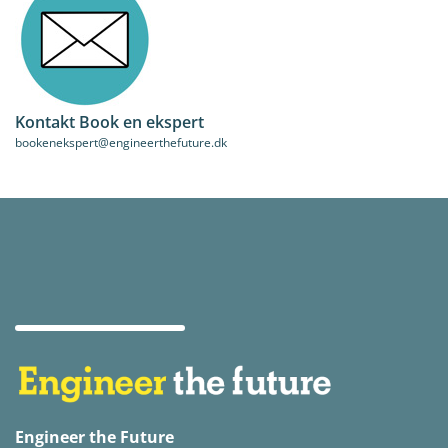
Kontakt Book en ekspert
bookenekspert@engineerthefuture.dk
Engineer the Future