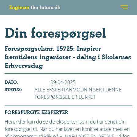
Engineer
the future.dk
Din forespørgsel
Forespørgselsnr. 15725: Inspirer
fremtidens ingeniører - deltag i Skolernes
Erhvervsdag
09-04-2025
DATO:
ALLE EKSPERTANMODNINGER I DENNE
STATUS:
FORESPØRGSEL ER LUKKET
FORESPURGTE EKSPERTER
Herunder kan du se de eksperter, som du har sendt din
forespørgsel til. Når du har lavet en konkret aftale med en
af eksperterne, så klik på VI HAR LAVET EN AFTALE ud for