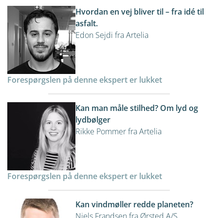
Hvordan en vej bliver til – fra idé til
asfalt.
Edon Sejdi fra Artelia
Forespørgslen på denne ekspert er lukket
Kan man måle stilhed? Om lyd og
lydbølger
Rikke Pommer fra Artelia
Forespørgslen på denne ekspert er lukket
Kan vindmøller redde planeten?
Niels Frandsen fra Ørsted A/S