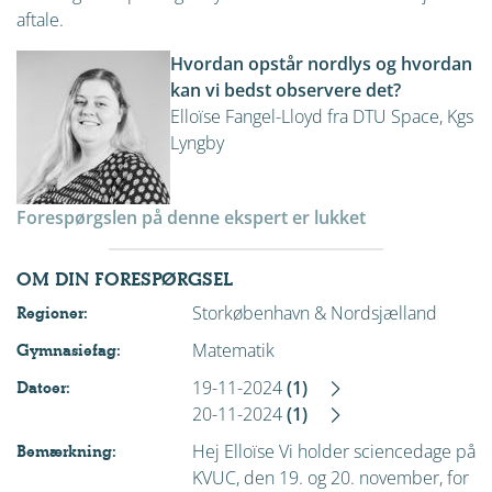
aftale.
Hvordan opstår nordlys og hvordan
kan vi bedst observere det?
Elloïse Fangel-Lloyd fra DTU Space, Kgs
Lyngby
Forespørgslen på denne ekspert er lukket
OM DIN FORESPØRGSEL
Storkøbenhavn & Nordsjælland
Regioner:
Matematik
Gymnasiefag:
19-11-2024
(1)
Datoer:
20-11-2024
(1)
Hej Elloïse Vi holder sciencedage på
Bemærkning:
KVUC, den 19. og 20. november, for