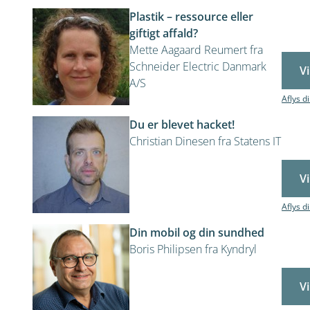
Plastik – ressource eller
giftigt affald?
Mette Aagaard Reumert fra
Schneider Electric Danmark
Vi
A/S
Aflys d
Du er blevet hacket!
Christian Dinesen fra Statens IT
Vi
Aflys d
Din mobil og din sundhed
Boris Philipsen fra Kyndryl
Vi