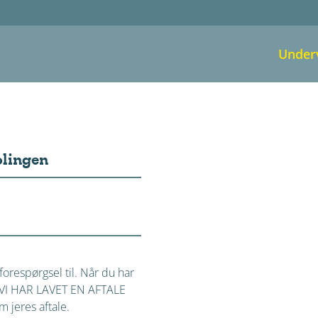
Under
olingen
orespørgsel til. Når du har
på VI HAR LAVET EN AFTALE
 jeres aftale.